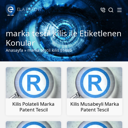
marka tescil kilis ile Etiketlenen
Konular
Anasayfa
»
marka tescil kilis Etiketi
Kilis Polateli Marka
Kilis Musabeyli Marka
Patent Tescil
Patent Tescil