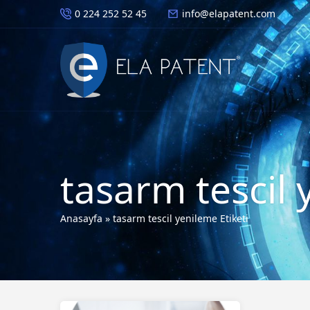
0 224 252 52 45
info@elapatent.com
tasarm tescil 
Anasayfa
»
tasarm tescil yenileme Etiketi