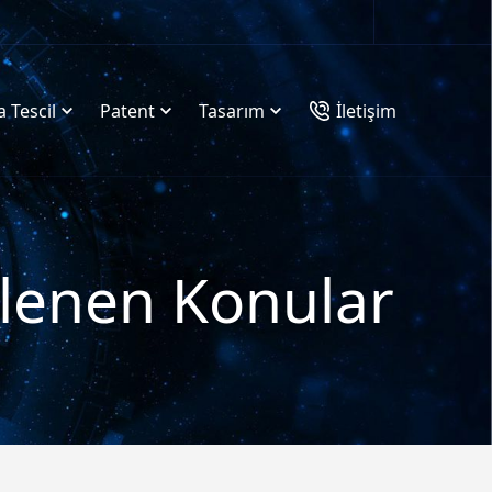
 Tescil
Patent
Tasarım
İletişim
etlenen Konular