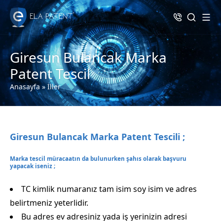
Giresun Bulancak Marka
Patent Tescil
Anasayfa
»
İller
Giresun Bulancak Marka Patent Tescili ;
Marka tescil müracaatın da bulunurken şahıs olarak başvuru
yapacak iseniz ;
TC kimlik numaranız tam isim soy isim ve adres
belirtmeniz yeterlidir.
Bu adres ev adresiniz yada iş yerinizin adresi