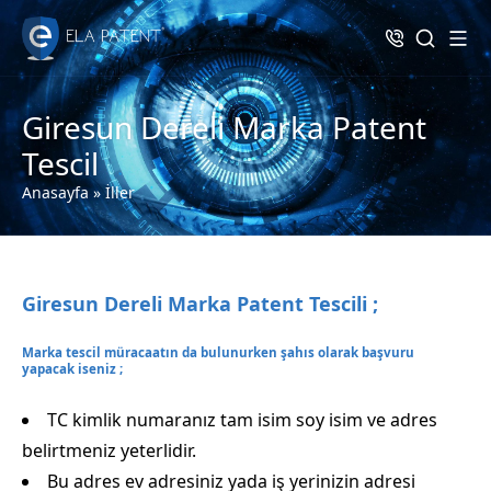
Giresun Dereli Marka Patent
Tescil
Anasayfa
»
İller
Giresun Dereli Marka Patent Tescili ;
Marka tescil müracaatın da bulunurken şahıs olarak başvuru
yapacak iseniz ;
TC kimlik numaranız tam isim soy isim ve adres
belirtmeniz yeterlidir.
Bu adres ev adresiniz yada iş yerinizin adresi