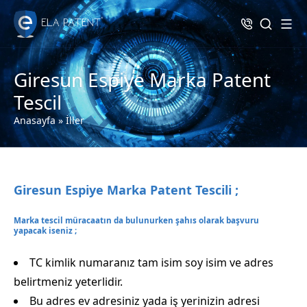
Giresun Espiye Marka Patent
Tescil
Anasayfa
»
İller
Giresun Espiye Marka Patent Tescili ;
Marka tescil müracaatın da bulunurken şahıs olarak başvuru
yapacak iseniz ;
TC kimlik numaranız tam isim soy isim ve adres
belirtmeniz yeterlidir.
Bu adres ev adresiniz yada iş yerinizin adresi