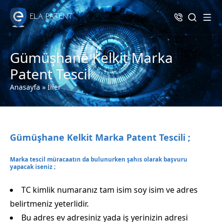
Gümüşhane Kelkit Marka
Patent Tescil
Anasayfa
»
İller
Gümüşhane Kelkit Marka Patent Tescili ;
Marka tescil müracaatın da bulunurken şahıs olarak başvuru
yapacak iseniz ;
TC kimlik numaranız tam isim soy isim ve adres
belirtmeniz yeterlidir.
Bu adres ev adresiniz yada iş yerinizin adresi