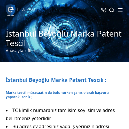
İstanbul Beyoğlu Marka Patent
Tescil
Anasayfa
»
İller
İstanbul Beyoğlu Marka Patent Tescili ;
Marka tescil müracaatın da bulunurken şahıs olarak başvuru
yapacak iseniz ;
TC kimlik numaranız tam isim soy isim ve adres
belirtmeniz yeterlidir.
Bu adres ev adresiniz yada iş yerinizin adresi