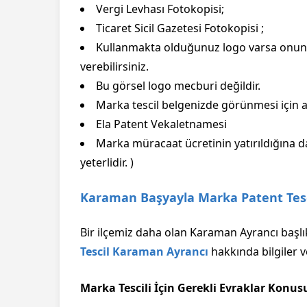
Vergi Levhası Fotokopisi;
Ticaret Sicil Gazetesi Fotokopisi ;
Kullanmakta olduğunuz logo varsa onun 
verebilirsiniz.
Bu görsel logo mecburi değildir.
Marka tescil belgenizde görünmesi için al
Ela Patent Vekaletnamesi
Marka müracaat ücretinin yatırıldığına d
yeterlidir. )
Karaman Başyayla Marka Patent Tesc
Bir ilçemiz daha olan Karaman Ayrancı başlı
Tescil Karaman Ayrancı
hakkında bilgiler v
Marka Tescili İçin Gerekli Evraklar Konus