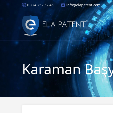
0 224 252 52 45
info@elapatent.com
Karaman Başya