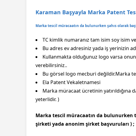
Karaman Başyayla Marka Patent Tesci
Marka tescil müracaatın da bulunurken şahıs olarak baş
TC kimlik numaranız tam isim soy isim ve 
Bu adres ev adresiniz yada iş yerinizin adr
Kullanmakta olduğunuz logo varsa onun 
verebilirsiniz..
Bu görsel logo mecburi değildir.Marka tes
Ela Patent Vekaletnamesi
Marka müracaat ücretinin yatırıldığına d
yeterlidir. )
Marka tescil müracaatın da bulunurken tü
şirketi yada anonim şirket başvuruları ) ;