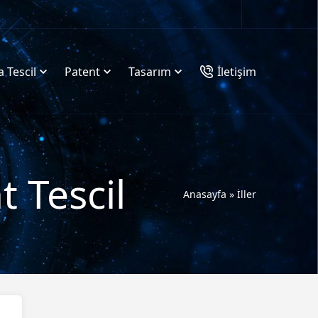
 Tescil
Patent
Tasarım
İletişim
 Tescil
Anasayfa
»
İller