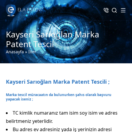
Kayseri Sarıoğlan Marka
Patent Tescil
Anasayfa
»
İller
Kayseri Sarıoğlan Marka Patent Tescili ;
Marka tescil müracaatın da bulunurken şahıs olarak başvuru
yapacak iseniz ;
TC kimlik numaranız tam isim soy isim ve adres
belirtmeniz yeterlidir.
Bu adres ev adresiniz yada iş yerinizin adresi