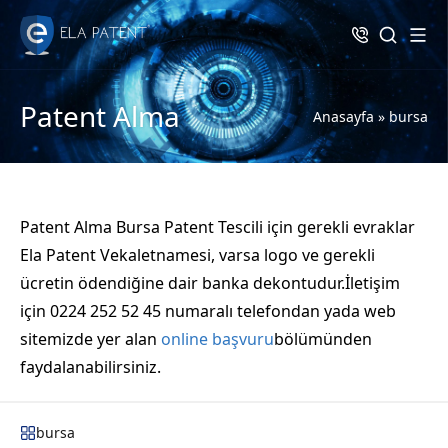
Patent Alma
Anasayfa
»
bursa
Patent Alma Bursa Patent Tescili için gerekli evraklar
Ela Patent Vekaletnamesi, varsa logo ve gerekli
ücretin ödendiğine dair banka dekontudur.İletişim
için 0224 252 52 45 numaralı telefondan yada web
sitemizde yer alan
online başvuru
bölümünden
faydalanabilirsiniz.
bursa