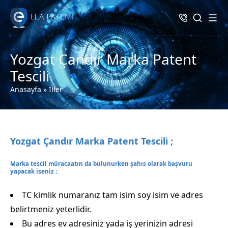
Yozgat Çandır Marka Patent
Tescili
Anasayfa
»
İller
Yozgat Çandır Marka Patent Tescili ;
Marka tescil müracaatın da bulunurken şahıs olarak başvuru
yapacak iseniz ;
TC kimlik numaranız tam isim soy isim ve adres
belirtmeniz yeterlidir.
Bu adres ev adresiniz yada iş yerinizin adresi