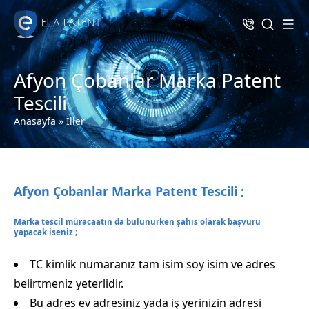
Afyon Çobanlar Marka Patent
Tescili
Anasayfa
»
İller
Afyon Çobanlar Marka Patent Tescili ;
Marka tescil müracaatın da bulunurken şahıs olarak başvuru
yapacak iseniz ;
TC kimlik numaranız tam isim soy isim ve adres
belirtmeniz yeterlidir.
Bu adres ev adresiniz yada iş yerinizin adresi