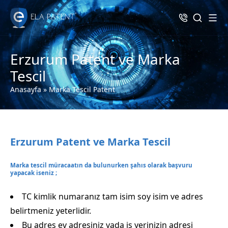
Erzurum Patent ve Marka
Tescil
Anasayfa
»
Marka Tescil Patent
Erzurum Patent ve Marka Tescil
Marka tescil müracaatın da bulunurken şahıs olarak başvuru
yapacak iseniz ;
TC kimlik numaranız tam isim soy isim ve adres
belirtmeniz yeterlidir.
Bu adres ev adresiniz yada iş yerinizin adresi