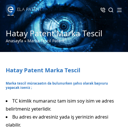
Hatay Patent Marka Tescil
Anasayfa
»
Marka Tescil Patent
Hatay Patent Marka Tescil
Marka tescil müracaatın da bulunurken şahıs olarak başvuru
yapacak iseniz ;
TC kimlik numaranız tam isim soy isim ve adres
belirtmeniz yeterlidir.
Bu adres ev adresiniz yada iş yerinizin adresi
olabilir.